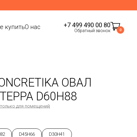
+7 499 490 00 80
де купить
О нас
0
Обратный звонок
ONCRETIKA ОВАЛ
ТЕРРА D60H88
 только для помещений
82
D45H66
D30H41