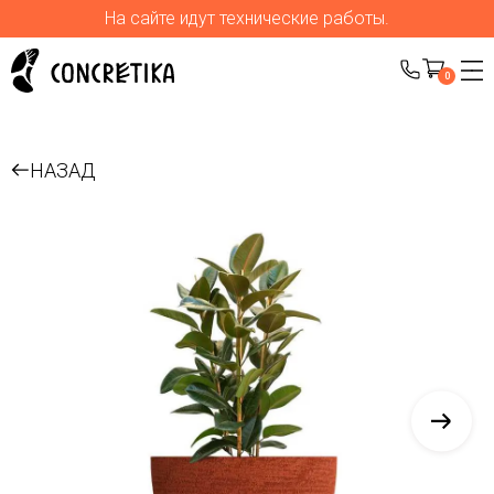
На сайте идут технические работы.
0
НАЗАД