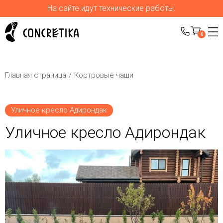
На сайте идут технические работы.
0
Главная страница
Костровые чаши
Уличное кресло Адирондак
Уличное кресло Адирондак