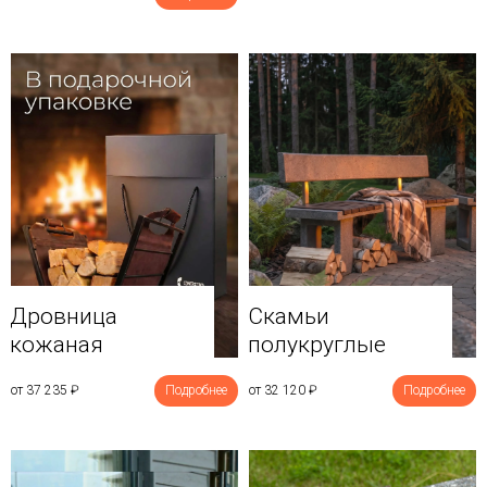
Дровница
Скамьи
кожаная
полукруглые
от 37 235
₽
Подробнее
от 32 120
₽
Подробнее