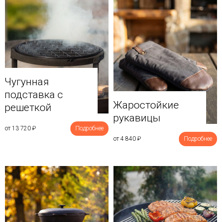
Чугунная
подставка с
Жаростойкие
решеткой
рукавицы
от 13 720
₽
Подробнее
от 4 840
₽
Подробнее