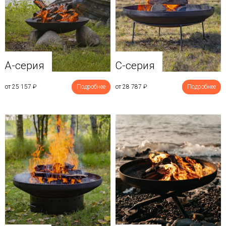
A-серия
C-серия
от 25 157
₽
Подробнее
от 28 787
₽
Подробнее