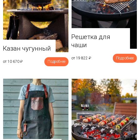
Решетка для
чаши
Казан чугунный
от 19 822
₽
Подробнее
от 10 670
₽
Подробнее