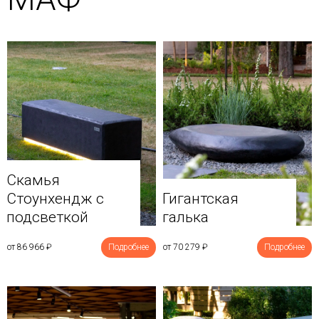
Скамья
Стоунхендж с
Гигантская
подсветкой
галька
от 86 966
₽
Подробнее
от 70 279
₽
Подробнее