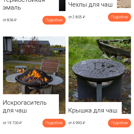
Чехлы для чаш
эмаль
от 2 805
₽
Подробнее
от 836
₽
Подробнее
Искрогаситель
для чаш
Крышка для чаш
от 19 700
₽
Подробнее
от 4 990
₽
Подробнее