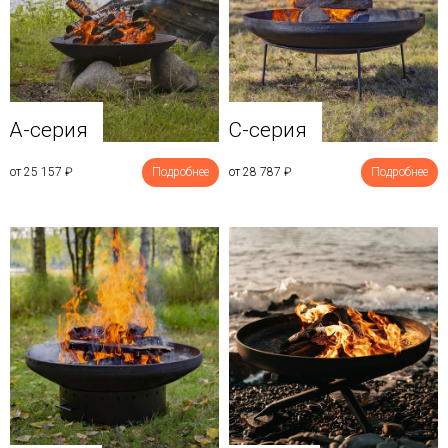
A-серия
C-серия
от 25 157
₽
Подробнее
от 28 787
₽
Подробнее