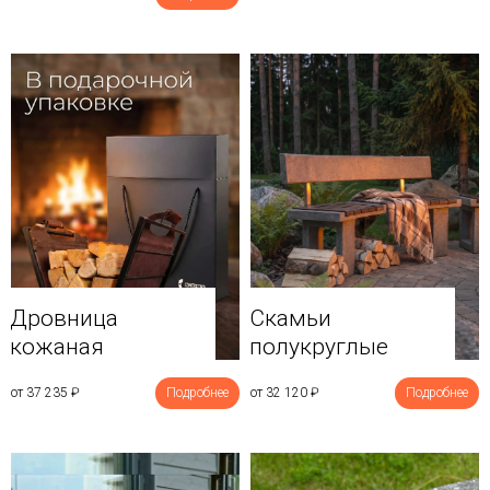
Дровница
Скамьи
кожаная
полукруглые
от 37 235
₽
Подробнее
от 32 120
₽
Подробнее