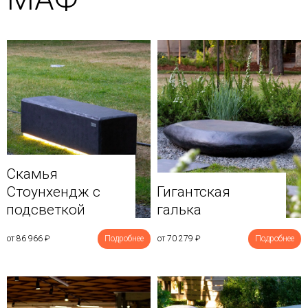
Скамья
Стоунхендж с
Гигантская
подсветкой
галька
от 86 966
₽
Подробнее
от 70 279
₽
Подробнее