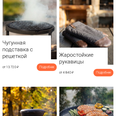
Чугунная
подставка с
Жаростойкие
решеткой
рукавицы
от 13 720
₽
Подробнее
от 4 840
₽
Подробнее