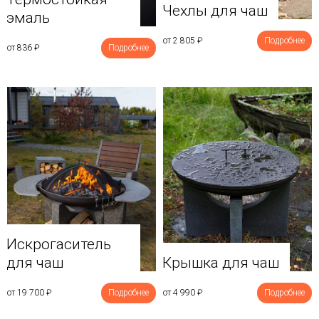
Чехлы для чаш
эмаль
от 2 805
₽
Подробнее
от 836
₽
Подробнее
Искрогаситель
для чаш
Крышка для чаш
от 19 700
₽
Подробнее
от 4 990
₽
Подробнее