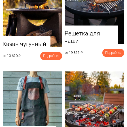
Решетка для
чаши
Казан чугунный
от 19 822
₽
Подробнее
от 10 670
₽
Подробнее