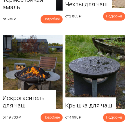
Чехлы для чаш
эмаль
от 2 805
₽
Подробнее
от 836
₽
Подробнее
Искрогаситель
для чаш
Крышка для чаш
от 19 700
₽
Подробнее
от 4 990
₽
Подробнее