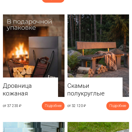
Дровница
Скамьи
кожаная
полукруглые
от 37 235
₽
Подробнее
от 32 120
₽
Подробнее