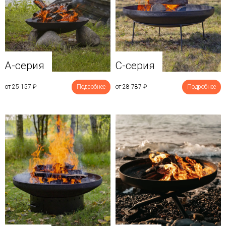
A-серия
C-серия
от 25 157
₽
Подробнее
от 28 787
₽
Подробнее