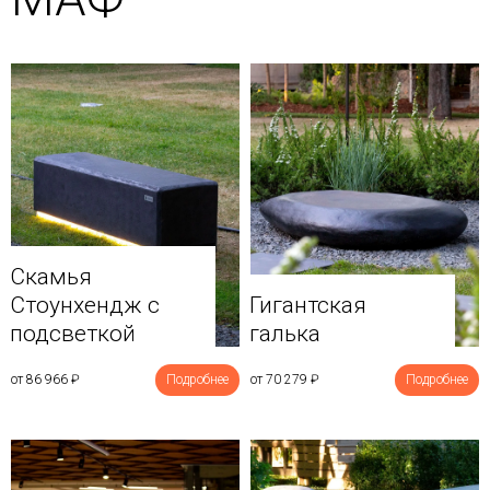
Скамья
Стоунхендж с
Гигантская
подсветкой
галька
от 86 966
₽
Подробнее
от 70 279
₽
Подробнее