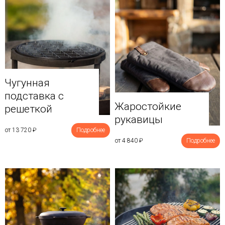
Чугунная
подставка с
Жаростойкие
решеткой
рукавицы
от 13 720
₽
Подробнее
от 4 840
₽
Подробнее