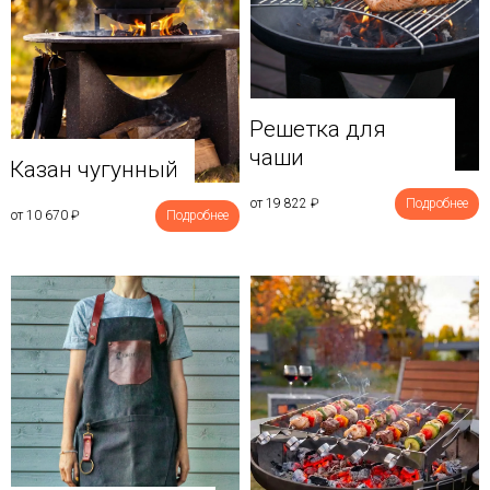
Решетка для
чаши
Казан чугунный
от 19 822
₽
Подробнее
от 10 670
₽
Подробнее