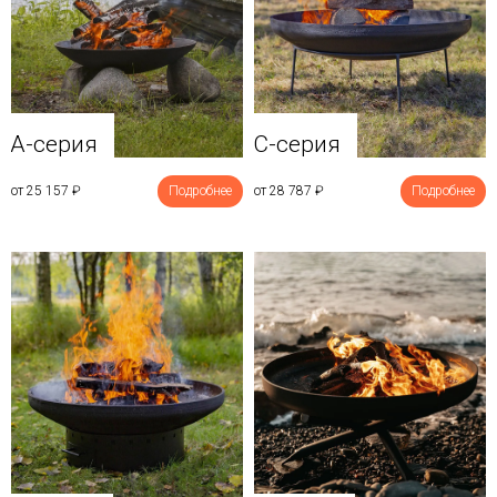
A-серия
C-серия
от 25 157
₽
Подробнее
от 28 787
₽
Подробнее