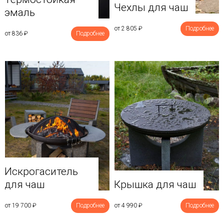
Чехлы для чаш
эмаль
от 2 805
₽
Подробнее
от 836
₽
Подробнее
Искрогаситель
для чаш
Крышка для чаш
от 19 700
₽
Подробнее
от 4 990
₽
Подробнее