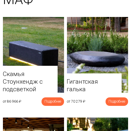
Скамья
Стоунхендж с
Гигантская
подсветкой
галька
от 86 966
₽
Подробнее
от 70 279
₽
Подробнее