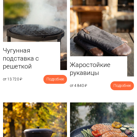
Чугунная
подставка с
Жаростойкие
решеткой
рукавицы
от 13 720
₽
Подробнее
от 4 840
₽
Подробнее