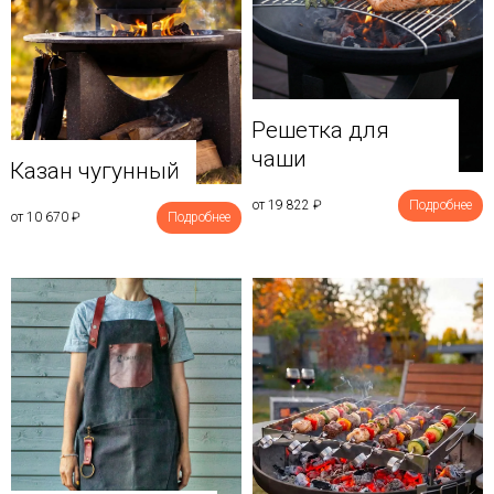
Решетка для
чаши
Казан чугунный
от 19 822
₽
Подробнее
от 10 670
₽
Подробнее