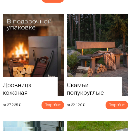
Дровница
Скамьи
кожаная
полукруглые
от 37 235
₽
Подробнее
от 32 120
₽
Подробнее