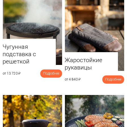
Чугунная
подставка с
Жаростойкие
решеткой
рукавицы
от 13 720
₽
Подробнее
от 4 840
₽
Подробнее