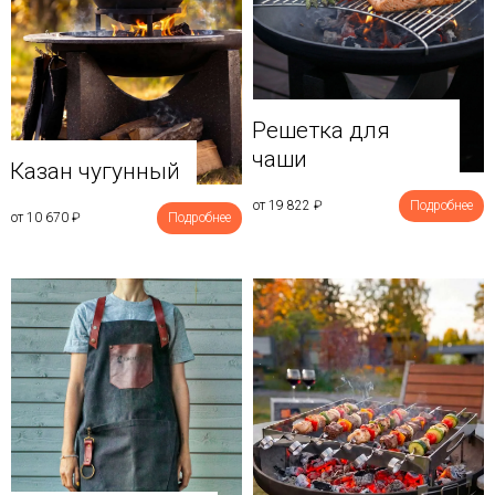
Решетка для
чаши
Казан чугунный
от 19 822
₽
Подробнее
от 10 670
₽
Подробнее