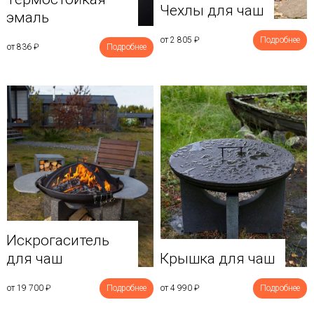
Чехлы для чаш
эмаль
от 2 805
₽
Подробнее
от 836
₽
Подробнее
Искрогаситель
для чаш
Крышка для чаш
от 19 700
₽
Подробнее
от 4 990
₽
Подробнее