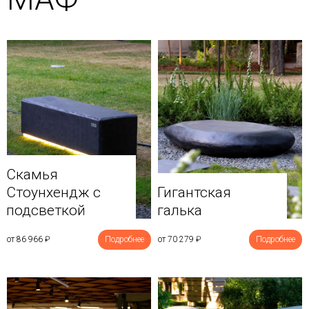
Скамья
Стоунхендж с
Гигантская
подсветкой
галька
от 86 966
₽
Подробнее
от 70 279
₽
Подробнее