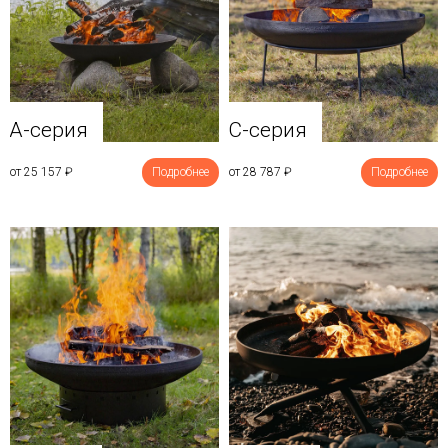
A-серия
C-серия
от 25 157
₽
Подробнее
от 28 787
₽
Подробнее