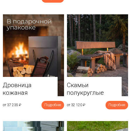
Дровница
Скамьи
кожаная
полукруглые
от 37 235
₽
Подробнее
от 32 120
₽
Подробнее