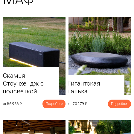
Скамья
Стоунхендж с
Гигантская
подсветкой
галька
от 86 966
₽
Подробнее
от 70 279
₽
Подробнее