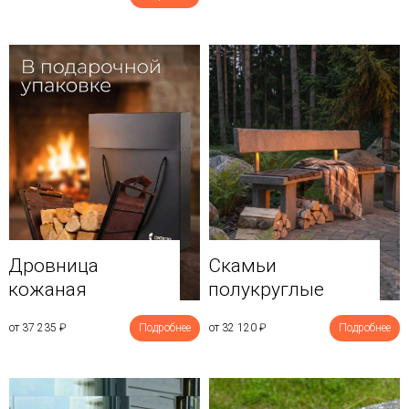
Дровница
Скамьи
кожаная
полукруглые
от 37 235
₽
Подробнее
от 32 120
₽
Подробнее