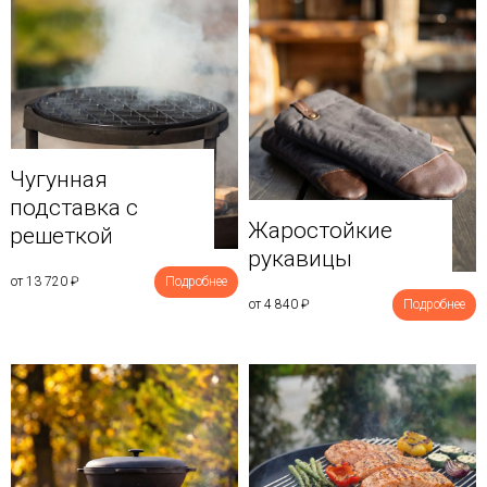
Чугунная
подставка с
Жаростойкие
решеткой
рукавицы
от 13 720
₽
Подробнее
от 4 840
₽
Подробнее