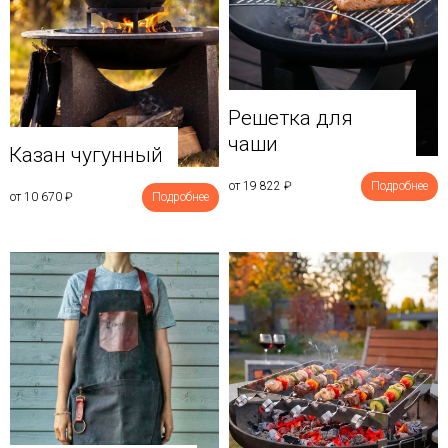
Решетка для
чаши
Казан чугунный
от 19 822
₽
Подробнее
от 10 670
₽
Подробнее