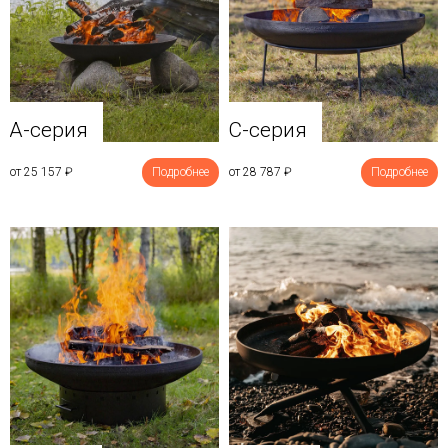
A-серия
C-серия
от 25 157
₽
Подробнее
от 28 787
₽
Подробнее