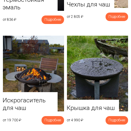
Чехлы для чаш
эмаль
от 2 805
₽
Подробнее
от 836
₽
Подробнее
Искрогаситель
для чаш
Крышка для чаш
от 19 700
₽
Подробнее
от 4 990
₽
Подробнее