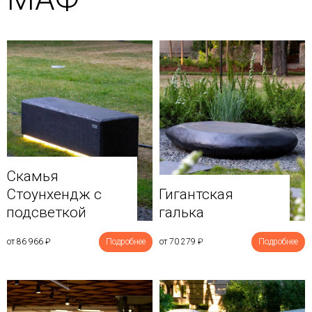
Скамья
Стоунхендж с
Гигантская
подсветкой
галька
от 86 966
₽
Подробнее
от 70 279
₽
Подробнее