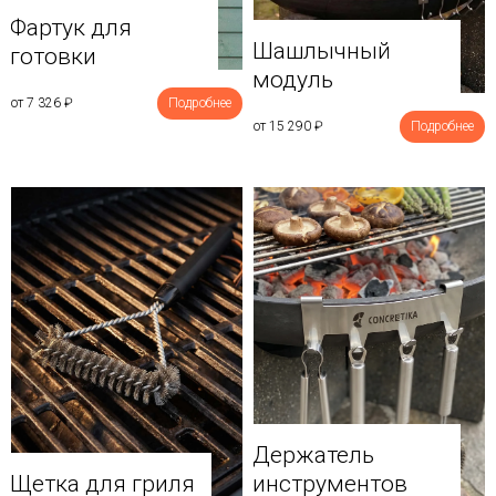
Фартук для
Шашлычный
готовки
модуль
от 7 326
₽
Подробнее
от 15 290
₽
Подробнее
Держатель
Щетка для гриля
инструментов