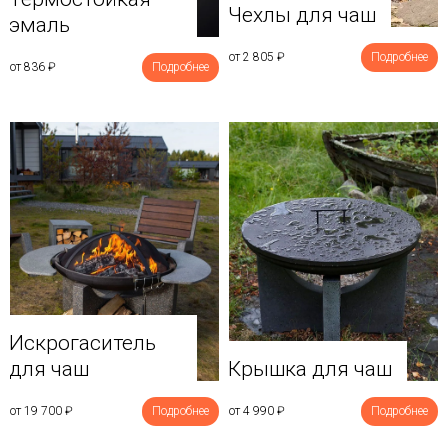
Чехлы для чаш
эмаль
от 2 805
₽
Подробнее
от 836
₽
Подробнее
Искрогаситель
для чаш
Крышка для чаш
от 19 700
₽
Подробнее
от 4 990
₽
Подробнее