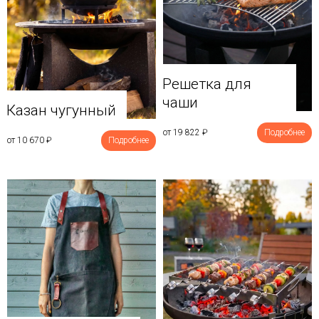
Решетка для
чаши
Казан чугунный
от 19 822
₽
Подробнее
от 10 670
₽
Подробнее