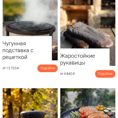
Чугунная
подставка с
Жаростойкие
решеткой
рукавицы
от 13 720
₽
Подробнее
от 4 840
₽
Подробнее