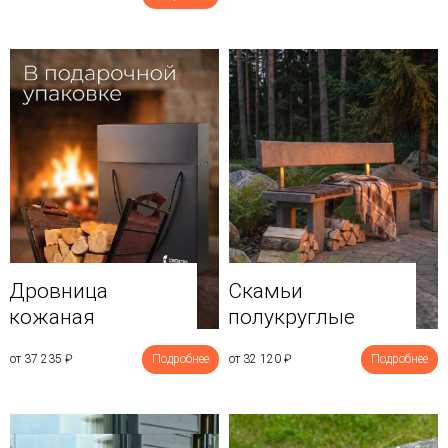
Дровница
Скамьи
кожаная
полукруглые
от 37 235
₽
Подробнее
от 32 120
₽
Подробнее