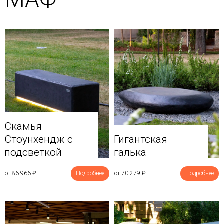
Скамья
Стоунхендж с
Гигантская
подсветкой
галька
от 86 966
₽
Подробнее
от 70 279
₽
Подробнее