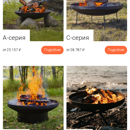
A-серия
C-серия
от 25 157
₽
Подробнее
от 28 787
₽
Подробнее