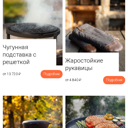
Чугунная
подставка с
Жаростойкие
решеткой
рукавицы
от 13 720
₽
Подробнее
от 4 840
₽
Подробнее