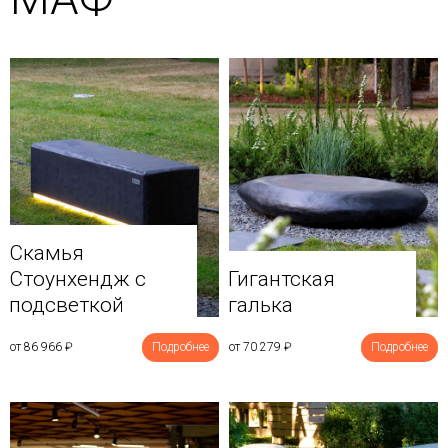
Скамья
Стоунхендж с
Гигантская
подсветкой
галька
от 86 966
₽
Подробнее
от 70 279
₽
Подробнее