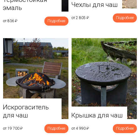
Чехлы для чаш
эмаль
от 2 805
₽
Подробнее
от 836
₽
Подробнее
Искрогаситель
для чаш
Крышка для чаш
от 19 700
₽
Подробнее
от 4 990
₽
Подробнее