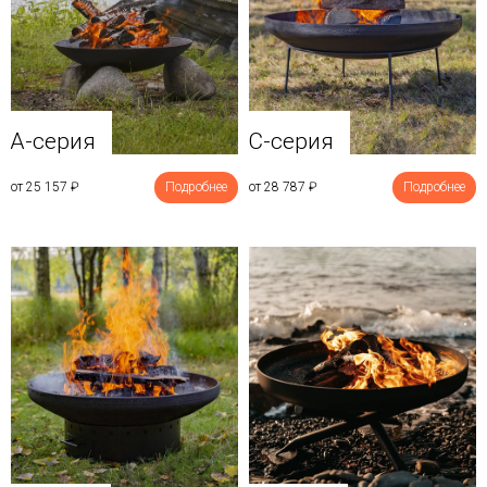
A-серия
C-серия
от 25 157
₽
Подробнее
от 28 787
₽
Подробнее