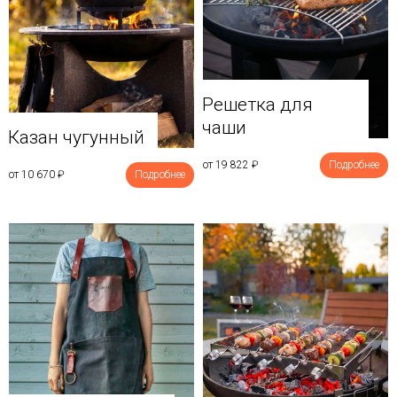
Решетка для
чаши
Казан чугунный
от 19 822
₽
Подробнее
от 10 670
₽
Подробнее