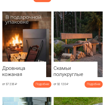
Дровница
Скамьи
кожаная
полукруглые
от 37 235
₽
Подробнее
от 32 120
₽
Подробнее