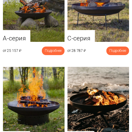
A-серия
C-серия
от 25 157
₽
Подробнее
от 28 787
₽
Подробнее