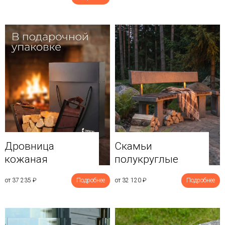
Дровница
Скамьи
кожаная
полукруглые
от 37 235
₽
Подробнее
от 32 120
₽
Подробнее