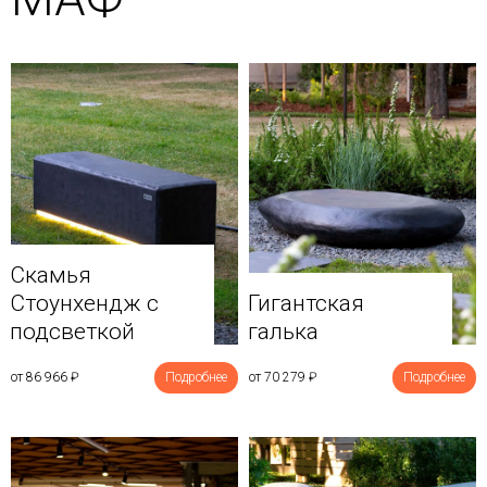
Скамья
Стоунхендж с
Гигантская
подсветкой
галька
от 86 966
₽
Подробнее
от 70 279
₽
Подробнее