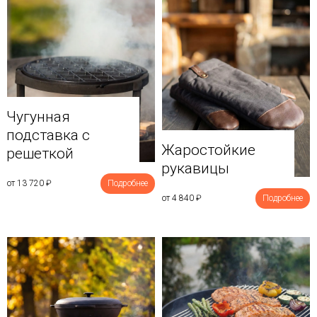
Чугунная
подставка с
Жаростойкие
решеткой
рукавицы
от 13 720
₽
Подробнее
от 4 840
₽
Подробнее