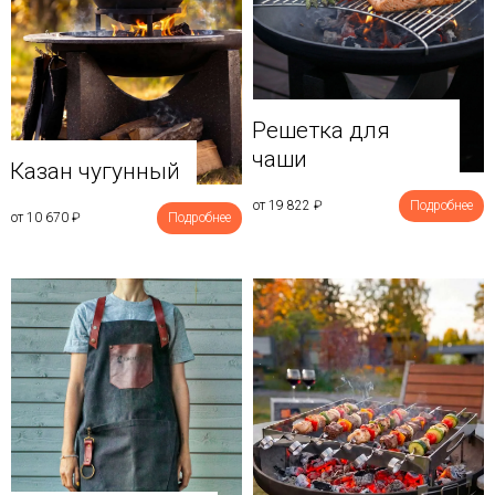
Решетка для
чаши
Казан чугунный
от 19 822
₽
Подробнее
от 10 670
₽
Подробнее