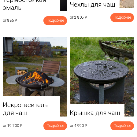
Чехлы для чаш
эмаль
от 2 805
₽
Подробнее
от 836
₽
Подробнее
Искрогаситель
для чаш
Крышка для чаш
от 19 700
₽
Подробнее
от 4 990
₽
Подробнее