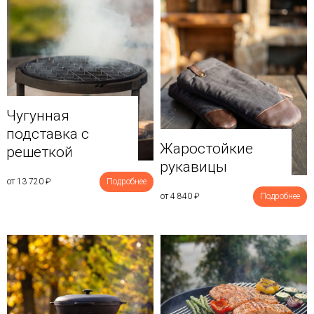
Чугунная
подставка с
Жаростойкие
решеткой
рукавицы
от 13 720
₽
Подробнее
от 4 840
₽
Подробнее