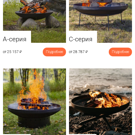
A-серия
C-серия
от 25 157
₽
Подробнее
от 28 787
₽
Подробнее