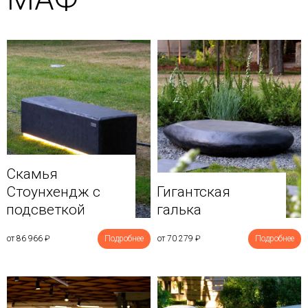
Скамья
Стоунхендж с
Гигантская
подсветкой
галька
от 86 966
₽
Подробнее
от 70 279
₽
Подробнее