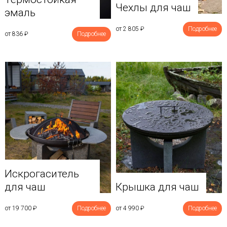
Чехлы для чаш
эмаль
от 2 805
₽
Подробнее
от 836
₽
Подробнее
Искрогаситель
для чаш
Крышка для чаш
от 19 700
₽
Подробнее
от 4 990
₽
Подробнее