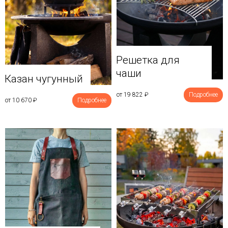
Решетка для
чаши
Казан чугунный
от 19 822
₽
Подробнее
от 10 670
₽
Подробнее