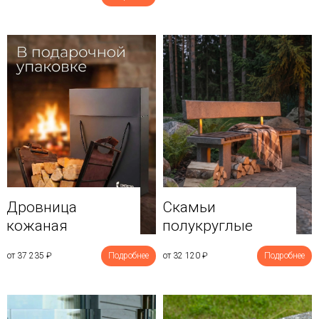
Дровница
Скамьи
кожаная
полукруглые
от 37 235
₽
Подробнее
от 32 120
₽
Подробнее