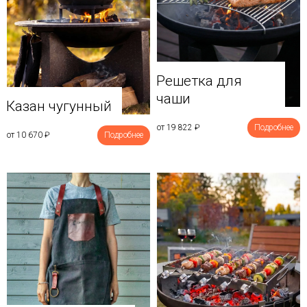
Решетка для
чаши
Казан чугунный
от 19 822
₽
Подробнее
от 10 670
₽
Подробнее