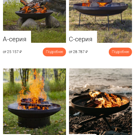
A-серия
C-серия
от 25 157
₽
Подробнее
от 28 787
₽
Подробнее