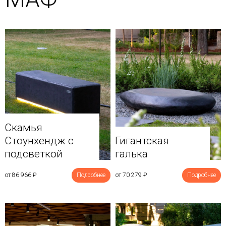
Скамья
Стоунхендж с
Гигантская
подсветкой
галька
от 86 966
₽
Подробнее
от 70 279
₽
Подробнее