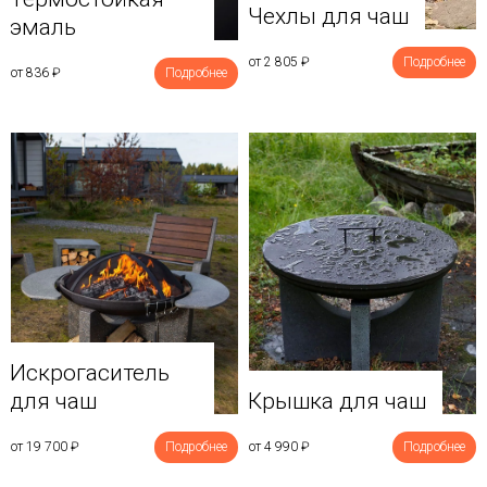
Чехлы для чаш
эмаль
от 2 805
₽
Подробнее
от 836
₽
Подробнее
Искрогаситель
для чаш
Крышка для чаш
от 19 700
₽
Подробнее
от 4 990
₽
Подробнее