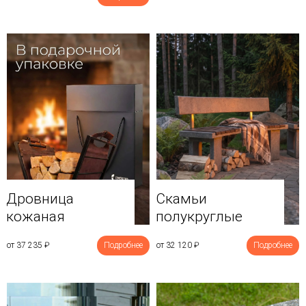
Дровница
Скамьи
кожаная
полукруглые
от 37 235
₽
Подробнее
от 32 120
₽
Подробнее