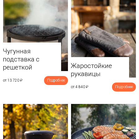
Чугунная
подставка с
Жаростойкие
решеткой
рукавицы
от 13 720
₽
Подробнее
от 4 840
₽
Подробнее