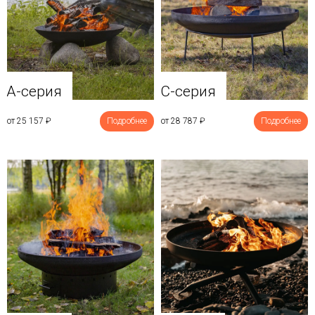
A-серия
C-серия
от 25 157
₽
Подробнее
от 28 787
₽
Подробнее