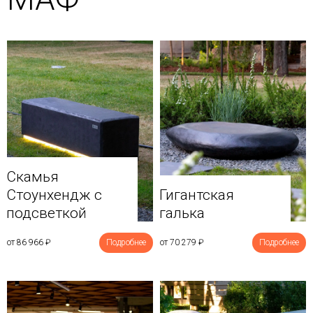
Скамья
Стоунхендж с
Гигантская
подсветкой
галька
от 86 966
₽
Подробнее
от 70 279
₽
Подробнее