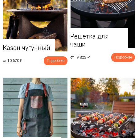
Решетка для
чаши
Казан чугунный
от 19 822
₽
Подробнее
от 10 670
₽
Подробнее