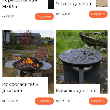
Чехлы для чаш
эмаль
от 2 805
₽
Подробнее
от 836
₽
Подробнее
Искрогаситель
для чаш
Крышка для чаш
от 19 700
₽
Подробнее
от 4 990
₽
Подробнее