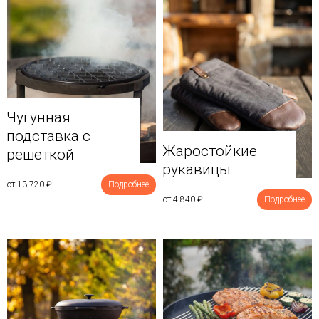
Чугунная
подставка с
Жаростойкие
решеткой
рукавицы
от 13 720
₽
Подробнее
от 4 840
₽
Подробнее