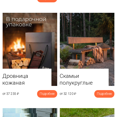
Дровница
Скамьи
кожаная
полукруглые
от 37 235
₽
Подробнее
от 32 120
₽
Подробнее