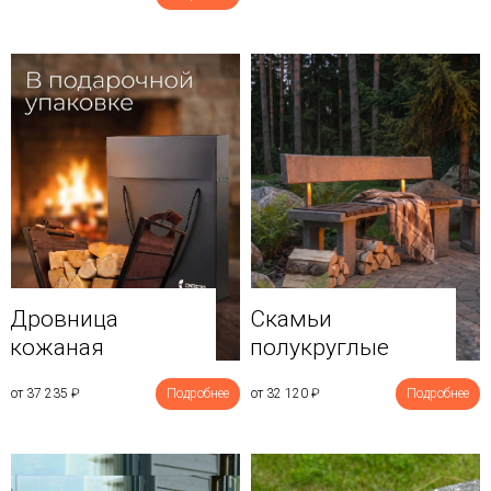
Дровница
Скамьи
кожаная
полукруглые
от 37 235
₽
Подробнее
от 32 120
₽
Подробнее