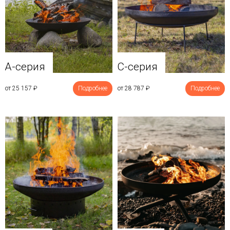
A-серия
C-серия
от 25 157
₽
Подробнее
от 28 787
₽
Подробнее