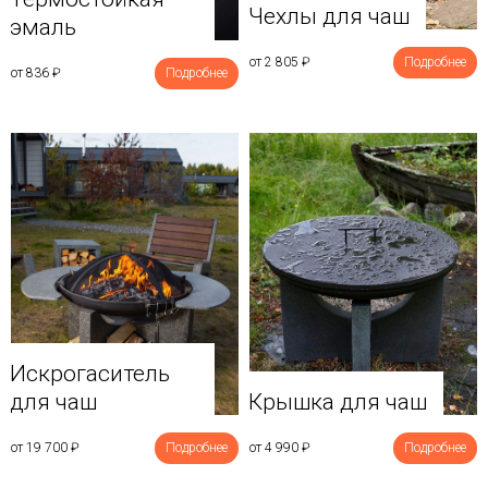
Чехлы для чаш
эмаль
от 2 805
₽
Подробнее
от 836
₽
Подробнее
Искрогаситель
для чаш
Крышка для чаш
от 19 700
₽
Подробнее
от 4 990
₽
Подробнее