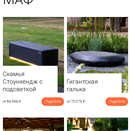
Скамья
Стоунхендж с
Гигантская
подсветкой
галька
от 86 966
₽
Подробнее
от 70 279
₽
Подробнее