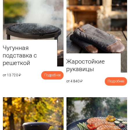
Чугунная
подставка с
Жаростойкие
решеткой
рукавицы
от 13 720
₽
Подробнее
от 4 840
₽
Подробнее