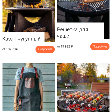
Решетка для
чаши
Казан чугунный
от 19 822
₽
Подробнее
от 10 670
₽
Подробнее