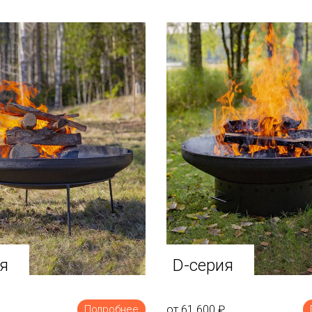
я
D-серия
от 61 600
₽
Подробнее