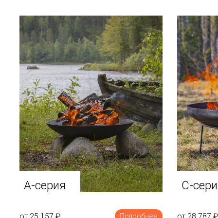
A-серия
C-сери
от 25 157
₽
от 28 787
₽
Подробнее