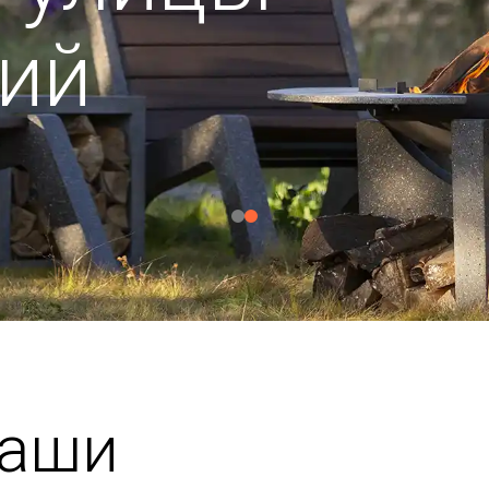
ий
чаши