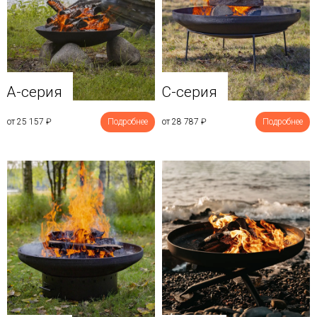
A-серия
C-серия
от 25 157
₽
Подробнее
от 28 787
₽
Подробнее