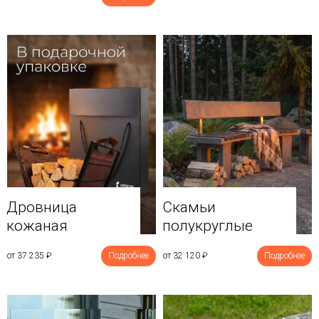
Дровница
Скамьи
кожаная
полукруглые
от 37 235
₽
Подробнее
от 32 120
₽
Подробнее