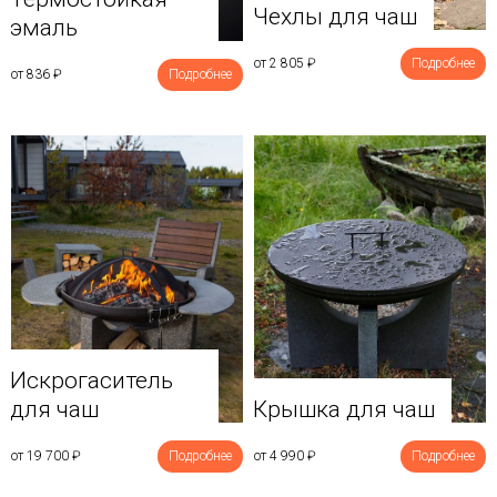
Чехлы для чаш
эмаль
от 2 805
₽
Подробнее
от 836
₽
Подробнее
Искрогаситель
для чаш
Крышка для чаш
от 19 700
₽
Подробнее
от 4 990
₽
Подробнее