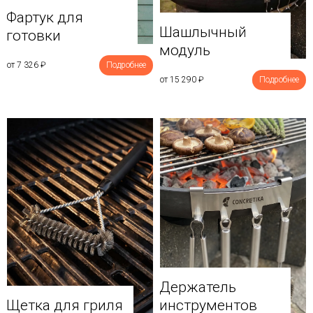
Фартук для
Шашлычный
готовки
модуль
от 7 326
₽
Подробнее
от 15 290
₽
Подробнее
Держатель
Щетка для гриля
инструментов