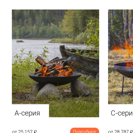
A-серия
C-сери
от 25 157
₽
от 28 787
₽
Подробнее