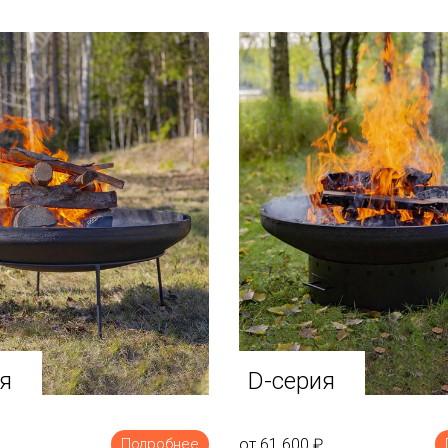
я
D-серия
от 61 600
₽
Подробнее