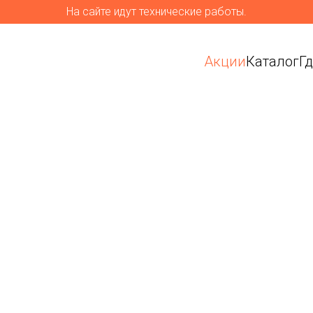
На сайте идут технические работы.
Акции
Каталог
Г
ремиум-
я улицы