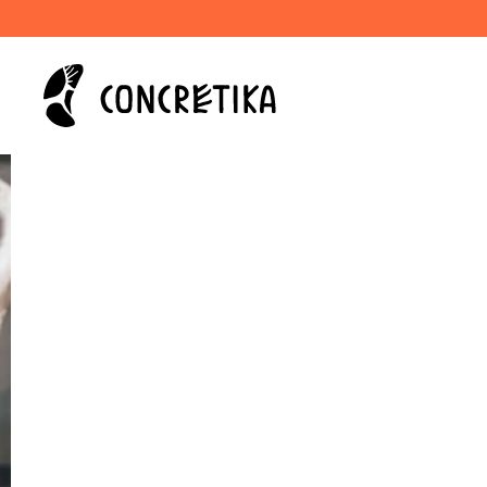
Решения п
класса дл