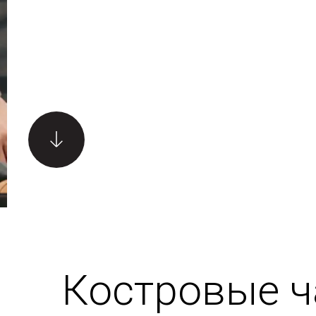
и помещен
Листайте вниз
Костровые 