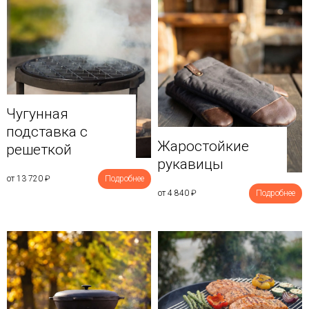
Чугунная
подставка с
Жаростойкие
решеткой
рукавицы
от 13 720
₽
Подробнее
от 4 840
₽
Подробнее