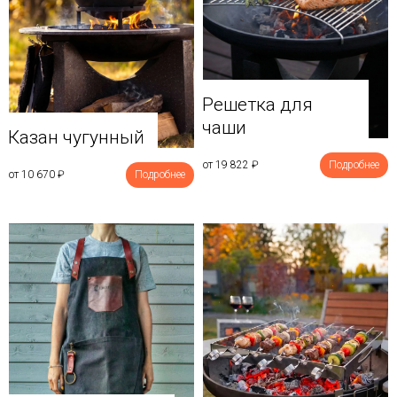
Решетка для
чаши
Казан чугунный
от 19 822
₽
Подробнее
от 10 670
₽
Подробнее