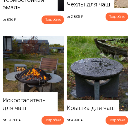
Чехлы для чаш
эмаль
от 2 805
₽
Подробнее
от 836
₽
Подробнее
Искрогаситель
для чаш
Крышка для чаш
от 19 700
₽
Подробнее
от 4 990
₽
Подробнее