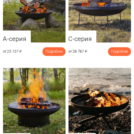
A-серия
C-серия
от 25 157
₽
Подробнее
от 28 787
₽
Подробнее