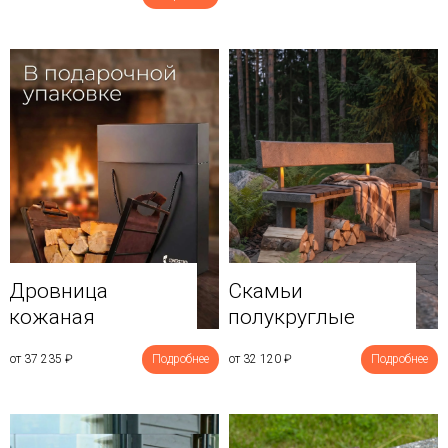
Дровница
Скамьи
кожаная
полукруглые
от 37 235
₽
Подробнее
от 32 120
₽
Подробнее