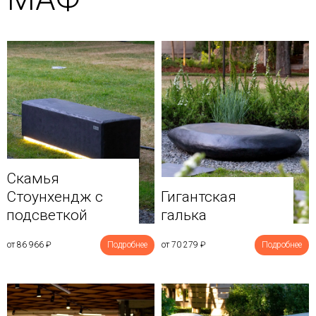
Скамья
Стоунхендж с
Гигантская
подсветкой
галька
от 86 966
₽
Подробнее
от 70 279
₽
Подробнее