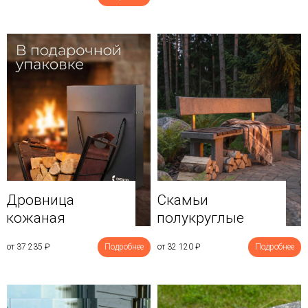
Дровница
Скамьи
кожаная
полукруглые
от 37 235
₽
Подробнее
от 32 120
₽
Подробнее