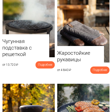
Чугунная
подставка с
Жаростойкие
решеткой
рукавицы
от 13 720
₽
Подробнее
от 4 840
₽
Подробнее