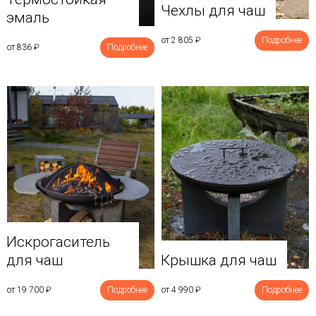
Чехлы для чаш
эмаль
от 2 805
₽
Подробнее
от 836
₽
Подробнее
Искрогаситель
для чаш
Крышка для чаш
от 19 700
₽
Подробнее
от 4 990
₽
Подробнее