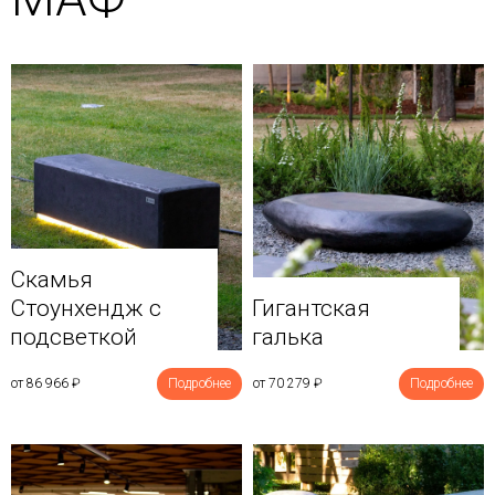
Скамья
Стоунхендж с
Гигантская
подсветкой
галька
от 86 966
₽
Подробнее
от 70 279
₽
Подробнее