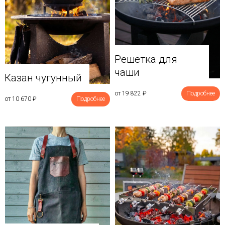
Решетка для
чаши
Казан чугунный
от 19 822
₽
Подробнее
от 10 670
₽
Подробнее