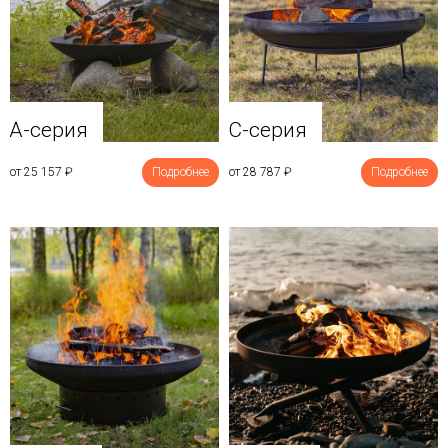
A-серия
C-серия
от 25 157
₽
Подробнее
от 28 787
₽
Подробнее