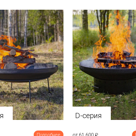
я
D-серия
от 61 600
₽
Подробнее