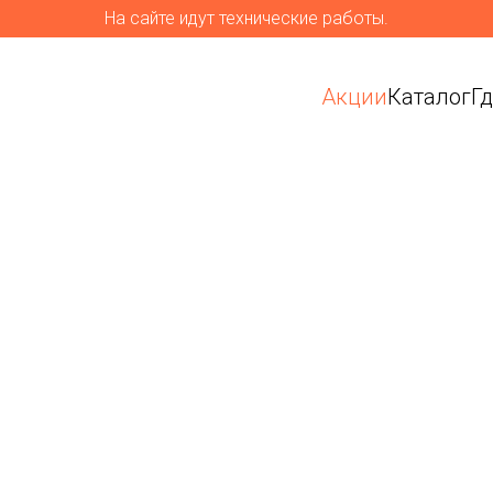
На сайте идут технические работы.
Акции
Каталог
Г
ремиум-
я улицы