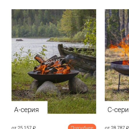
A-серия
C-сери
от 25 157
₽
от 28 787
₽
Подробнее