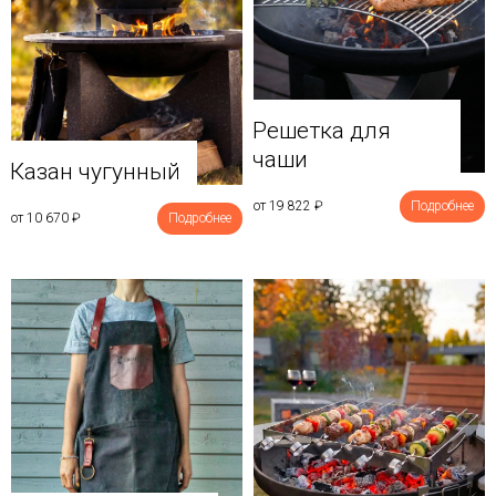
Решетка для
чаши
Казан чугунный
от 19 822
₽
Подробнее
от 10 670
₽
Подробнее