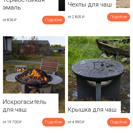
Чехлы для чаш
эмаль
от 2 805
₽
Подробнее
от 836
₽
Подробнее
Искрогаситель
для чаш
Крышка для чаш
от 19 700
₽
Подробнее
от 4 990
₽
Подробнее