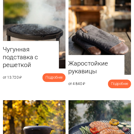
Чугунная
подставка с
Жаростойкие
решеткой
рукавицы
от 13 720
₽
Подробнее
от 4 840
₽
Подробнее