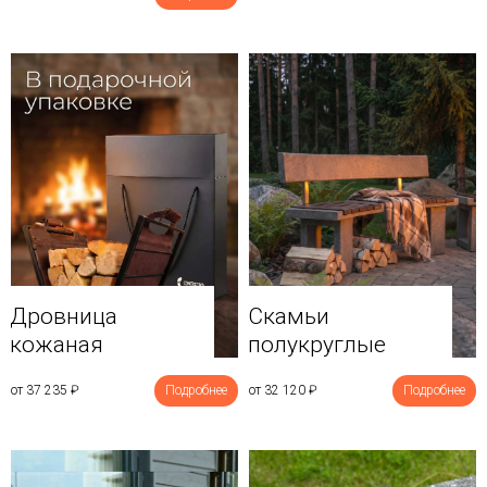
Дровница
Скамьи
кожаная
полукруглые
от 37 235
₽
Подробнее
от 32 120
₽
Подробнее