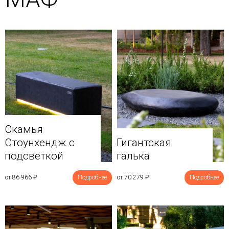
Скамья
Стоунхендж с
Гигантская
подсветкой
галька
от 86 966
₽
Подробнее
от 70 279
₽
Подробнее