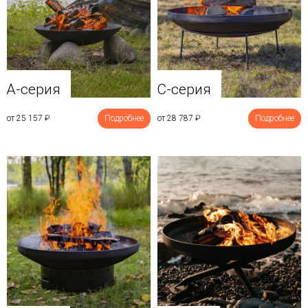
A-серия
C-серия
от 25 157
₽
Подробнее
от 28 787
₽
Подробнее