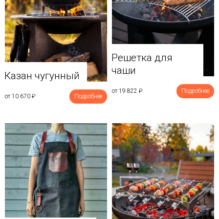
Решетка для
чаши
Казан чугунный
от 19 822
₽
Подробнее
от 10 670
₽
Подробнее