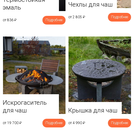
Чехлы для чаш
эмаль
от 2 805
₽
Подробнее
от 836
₽
Подробнее
Искрогаситель
для чаш
Крышка для чаш
от 19 700
₽
Подробнее
от 4 990
₽
Подробнее