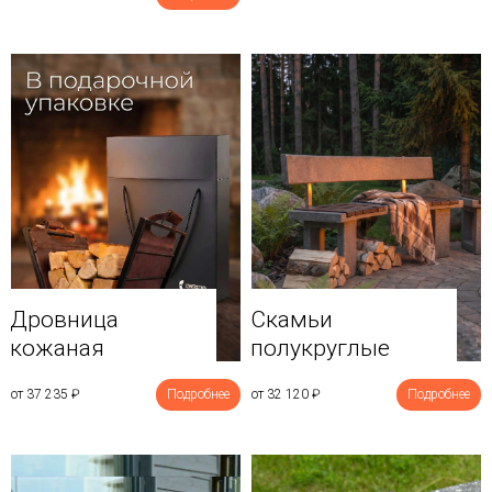
Дровница
Скамьи
кожаная
полукруглые
от 37 235
₽
Подробнее
от 32 120
₽
Подробнее