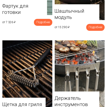
Фартук для
Шашлычный
готовки
модуль
от 7 326
₽
Подробнее
от 15 290
₽
Подробнее
Держатель
Щетка для гриля
инструментов