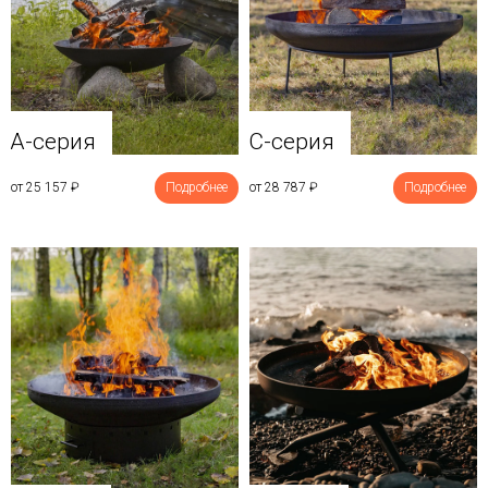
A-серия
C-серия
от 25 157
₽
Подробнее
от 28 787
₽
Подробнее