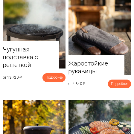
Чугунная
подставка с
Жаростойкие
решеткой
рукавицы
от 13 720
₽
Подробнее
от 4 840
₽
Подробнее