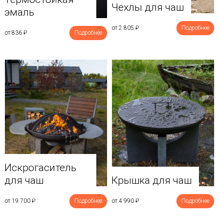
Чехлы для чаш
эмаль
от 2 805
₽
Подробнее
от 836
₽
Подробнее
Искрогаситель
для чаш
Крышка для чаш
от 19 700
₽
Подробнее
от 4 990
₽
Подробнее