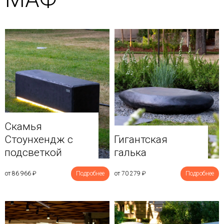
Скамья
Стоунхендж с
Гигантская
подсветкой
галька
от 86 966
₽
Подробнее
от 70 279
₽
Подробнее