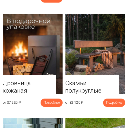
Дровница
Скамьи
кожаная
полукруглые
от 37 235
₽
Подробнее
от 32 120
₽
Подробнее