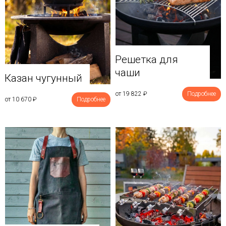
Решетка для
чаши
Казан чугунный
от 19 822
₽
Подробнее
от 10 670
₽
Подробнее