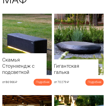
Скамья
Стоунхендж с
Гигантская
подсветкой
галька
от 86 966
₽
Подробнее
от 70 279
₽
Подробнее