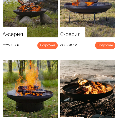
A-серия
C-серия
от 25 157
₽
Подробнее
от 28 787
₽
Подробнее