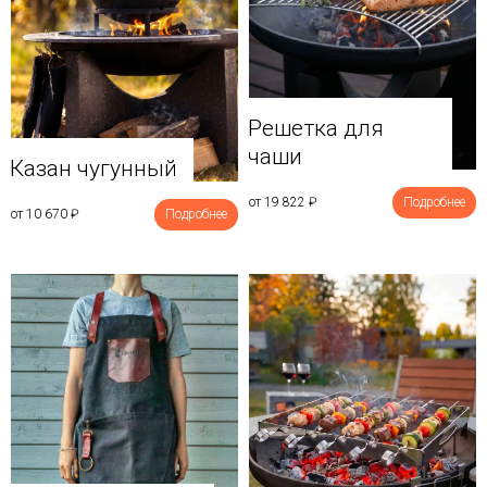
Решетка для
чаши
Казан чугунный
от 19 822
₽
Подробнее
от 10 670
₽
Подробнее