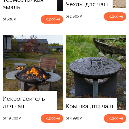
Чехлы для чаш
эмаль
от 2 805
₽
Подробнее
от 836
₽
Подробнее
Искрогаситель
для чаш
Крышка для чаш
от 19 700
₽
Подробнее
от 4 990
₽
Подробнее