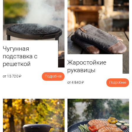
Чугунная
подставка с
Жаростойкие
решеткой
рукавицы
от 13 720
₽
Подробнее
от 4 840
₽
Подробнее