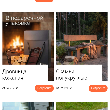
Дровница
Скамьи
кожаная
полукруглые
от 37 235
₽
Подробнее
от 32 120
₽
Подробнее