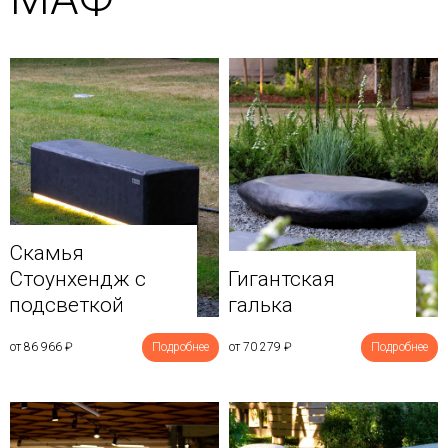
Скамья
Стоунхендж с
Гигантская
подсветкой
галька
от 86 966
₽
Подробнее
от 70 279
₽
Подробнее