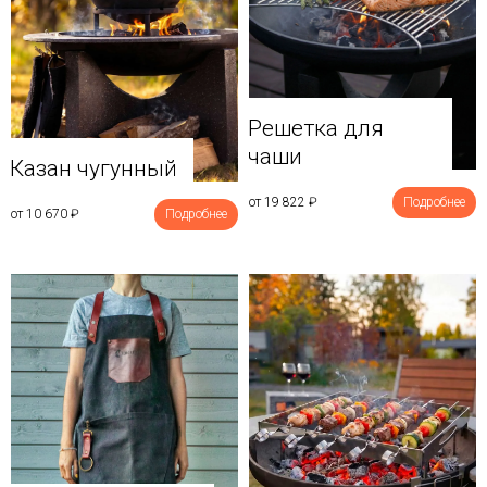
Решетка для
чаши
Казан чугунный
от 19 822
₽
Подробнее
от 10 670
₽
Подробнее