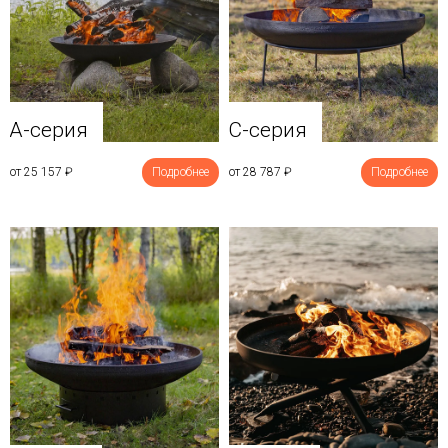
A-серия
C-серия
от 25 157
₽
Подробнее
от 28 787
₽
Подробнее