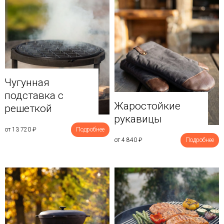
Чугунная
подставка с
Жаростойкие
решеткой
рукавицы
от 13 720
₽
Подробнее
от 4 840
₽
Подробнее