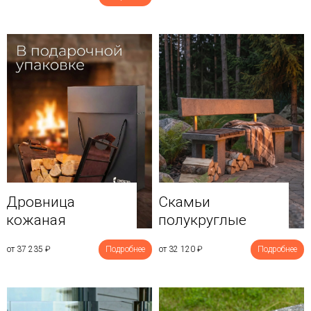
Дровница
Скамьи
кожаная
полукруглые
от 37 235
₽
Подробнее
от 32 120
₽
Подробнее