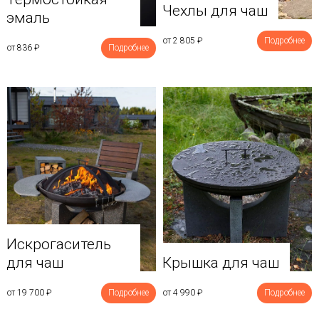
Чехлы для чаш
эмаль
от 2 805
₽
Подробнее
от 836
₽
Подробнее
Искрогаситель
для чаш
Крышка для чаш
от 19 700
₽
Подробнее
от 4 990
₽
Подробнее