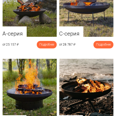
A-серия
C-серия
от 25 157
₽
Подробнее
от 28 787
₽
Подробнее