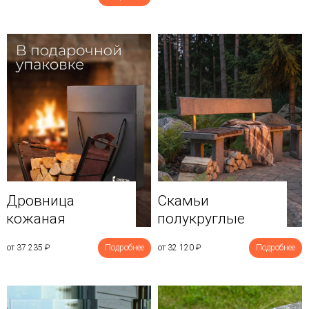
Дровница
Скамьи
кожаная
полукруглые
от 37 235
₽
Подробнее
от 32 120
₽
Подробнее