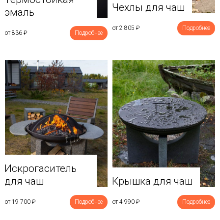
Чехлы для чаш
эмаль
от 2 805
₽
Подробнее
от 836
₽
Подробнее
Искрогаситель
для чаш
Крышка для чаш
от 19 700
₽
Подробнее
от 4 990
₽
Подробнее