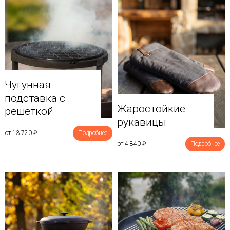
Чугунная
подставка с
Жаростойкие
решеткой
рукавицы
от 13 720
₽
Подробнее
от 4 840
₽
Подробнее