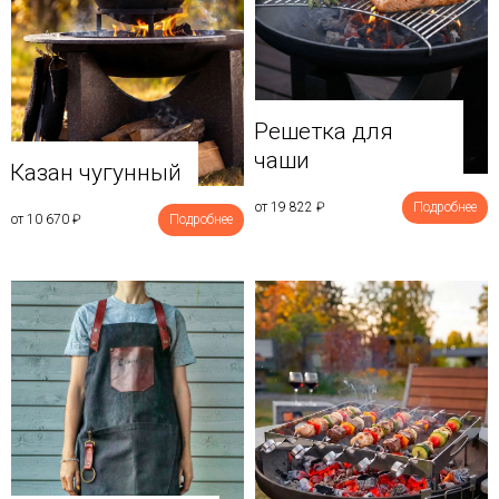
Решетка для
чаши
Казан чугунный
от 19 822
₽
Подробнее
от 10 670
₽
Подробнее