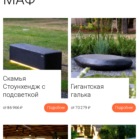
Скамья
Стоунхендж с
Гигантская
подсветкой
галька
от 86 966
₽
Подробнее
от 70 279
₽
Подробнее