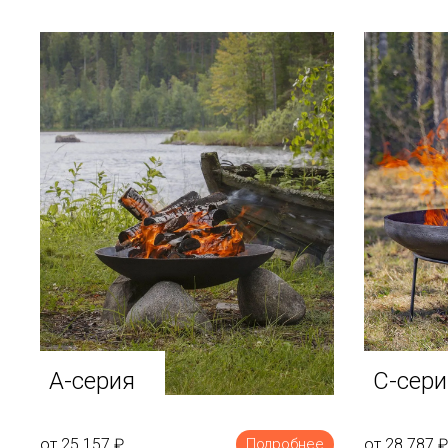
A-серия
C-сери
от 25 157
₽
от 28 787
₽
Подробнее