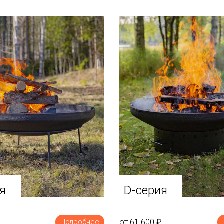
я
D-серия
от 61 600
₽
Подробнее