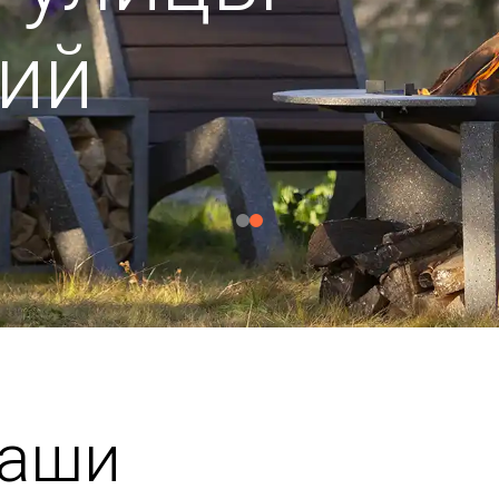
ий
чаши