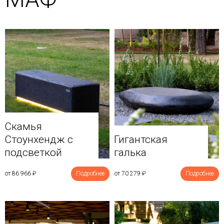
Скамья
Стоунхендж с
Гигантская
подсветкой
галька
от 86 966
₽
Подробнее
от 70 279
₽
Подробнее