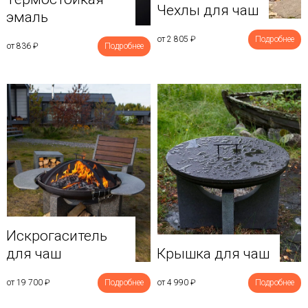
Чехлы для чаш
эмаль
от 2 805
₽
Подробнее
от 836
₽
Подробнее
Искрогаситель
для чаш
Крышка для чаш
от 19 700
₽
Подробнее
от 4 990
₽
Подробнее