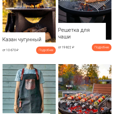
Решетка для
чаши
Казан чугунный
от 19 822
₽
Подробнее
от 10 670
₽
Подробнее