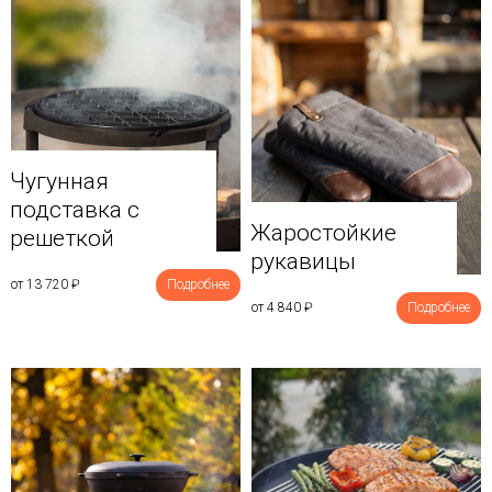
Чугунная
подставка с
Жаростойкие
решеткой
рукавицы
от 13 720
₽
Подробнее
от 4 840
₽
Подробнее