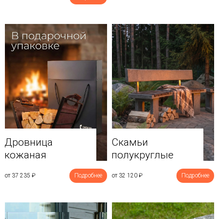
Дровница
Скамьи
кожаная
полукруглые
от 37 235
₽
Подробнее
от 32 120
₽
Подробнее