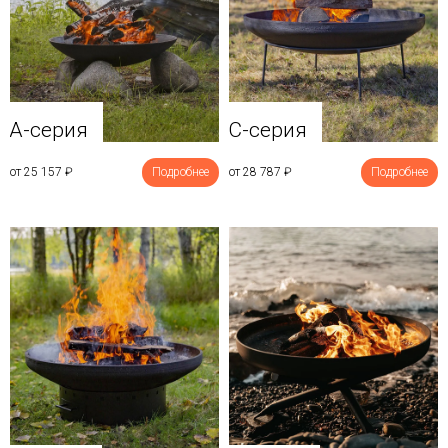
A-серия
C-серия
от 25 157
₽
Подробнее
от 28 787
₽
Подробнее