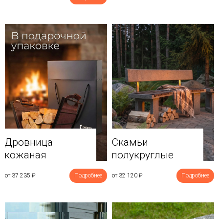
Дровница
Скамьи
кожаная
полукруглые
от 37 235
₽
Подробнее
от 32 120
₽
Подробнее