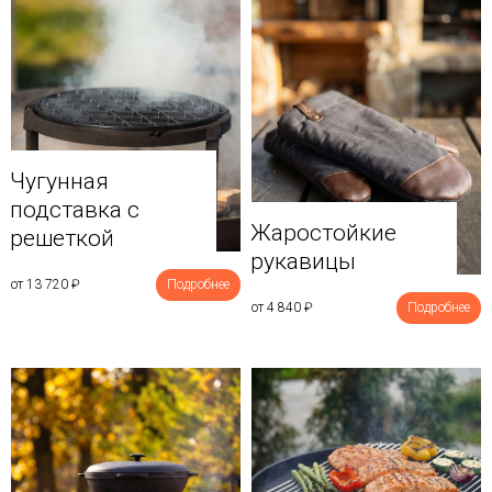
Чугунная
подставка с
Жаростойкие
решеткой
рукавицы
от 13 720
₽
Подробнее
от 4 840
₽
Подробнее