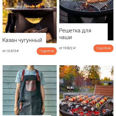
Решетка для
чаши
Казан чугунный
от 19 822
₽
Подробнее
от 10 670
₽
Подробнее