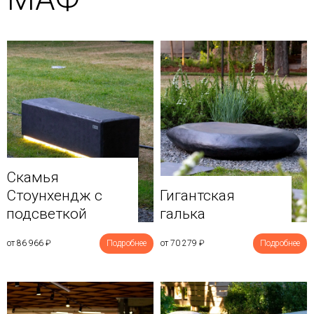
Скамья
Стоунхендж с
Гигантская
подсветкой
галька
от 86 966
₽
Подробнее
от 70 279
₽
Подробнее