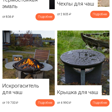
Чехлы для чаш
эмаль
от 2 805
₽
Подробнее
от 836
₽
Подробнее
Искрогаситель
для чаш
Крышка для чаш
от 19 700
₽
Подробнее
от 4 990
₽
Подробнее