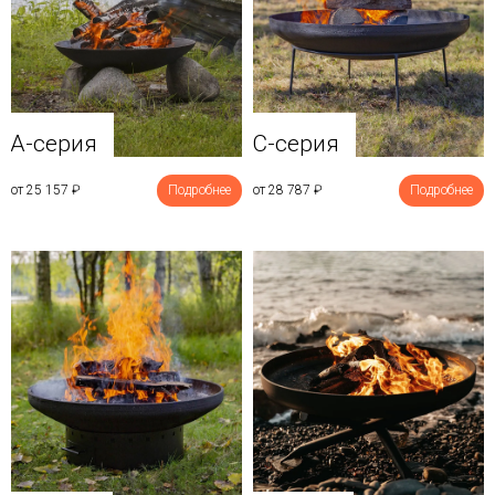
A-серия
C-серия
от 25 157
₽
Подробнее
от 28 787
₽
Подробнее