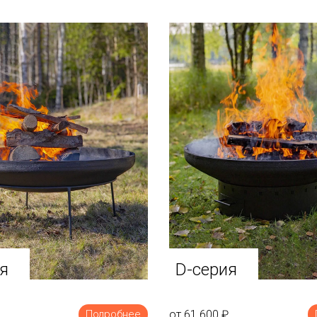
я
D-серия
от 61 600
₽
Подробнее