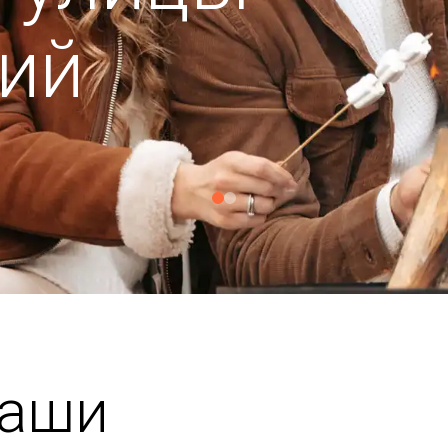
ий
чаши