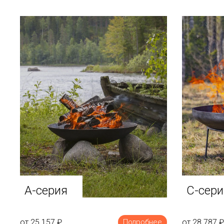
A-серия
C-сери
от 25 157
₽
от 28 787
₽
Подробнее