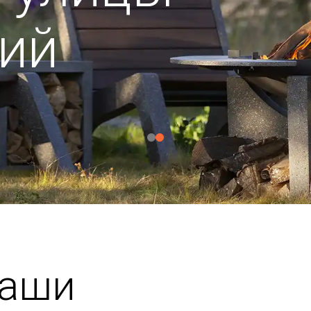
ий
чаши