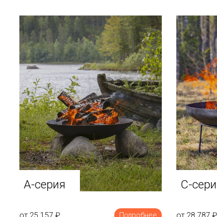
A-серия
C-сери
от 25 157
₽
от 28 787
₽
Подробнее