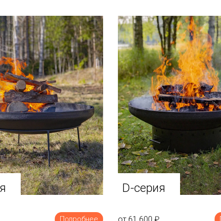
я
D-серия
от 61 600
₽
Подробнее