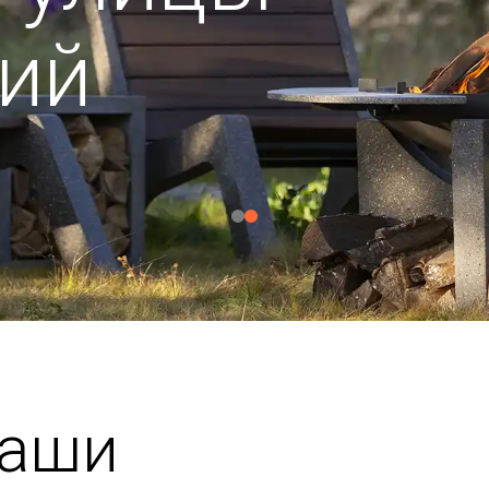
ий
чаши