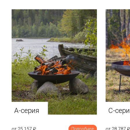
A-серия
C-сери
от 25 157
₽
от 28 787
₽
Подробнее