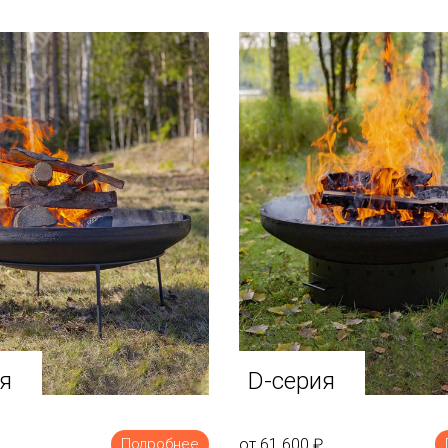
я
D-серия
от 61 600
₽
Подробнее