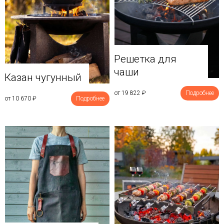
Решетка для
чаши
Казан чугунный
от 19 822
₽
Подробнее
от 10 670
₽
Подробнее