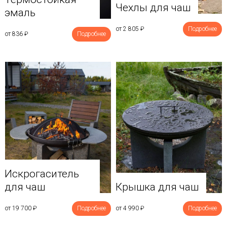
Чехлы для чаш
эмаль
от 2 805
₽
Подробнее
от 836
₽
Подробнее
Искрогаситель
для чаш
Крышка для чаш
от 19 700
₽
Подробнее
от 4 990
₽
Подробнее