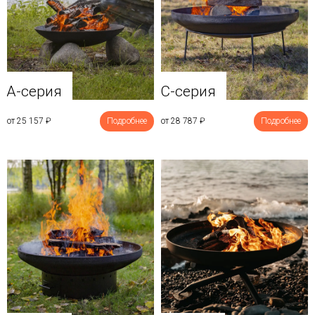
A-серия
C-серия
от 25 157
₽
Подробнее
от 28 787
₽
Подробнее