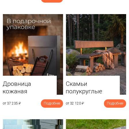
Дровница
Скамьи
кожаная
полукруглые
от 37 235
₽
Подробнее
от 32 120
₽
Подробнее