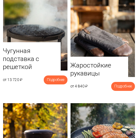
Чугунная
подставка с
Жаростойкие
решеткой
рукавицы
от 13 720
₽
Подробнее
от 4 840
₽
Подробнее