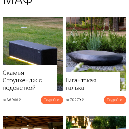
Скамья
Стоунхендж с
Гигантская
подсветкой
галька
от 86 966
₽
Подробнее
от 70 279
₽
Подробнее