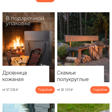
Дровница
Скамьи
кожаная
полукруглые
от 37 235
₽
Подробнее
от 32 120
₽
Подробнее