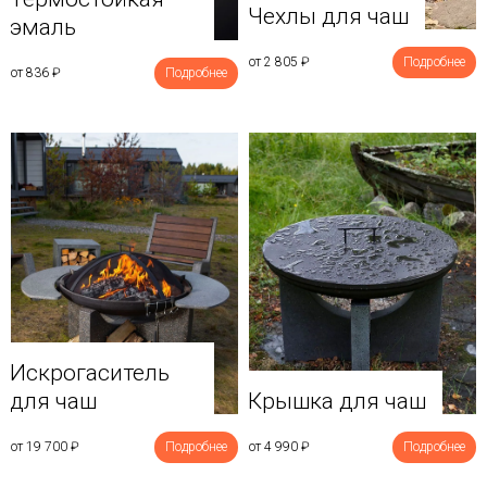
Чехлы для чаш
эмаль
от 2 805
₽
Подробнее
от 836
₽
Подробнее
Искрогаситель
для чаш
Крышка для чаш
от 19 700
₽
Подробнее
от 4 990
₽
Подробнее