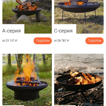
A-серия
C-серия
от 25 157
₽
Подробнее
от 28 787
₽
Подробнее