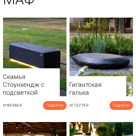
Скамья
Стоунхендж с
Гигантская
подсветкой
галька
от 86 966
₽
Подробнее
от 70 279
₽
Подробнее