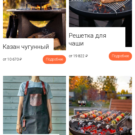
Решетка для
чаши
Казан чугунный
от 19 822
₽
Подробнее
от 10 670
₽
Подробнее