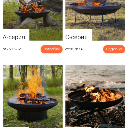
A-серия
C-серия
от 25 157
₽
Подробнее
от 28 787
₽
Подробнее