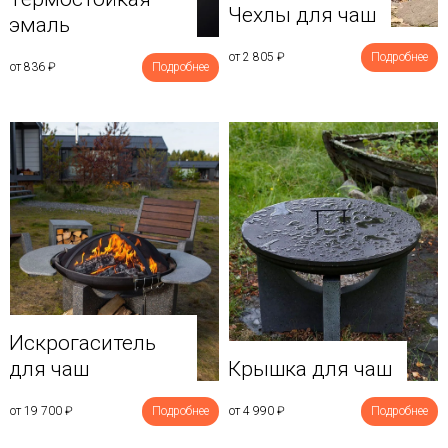
Чехлы для чаш
эмаль
от 2 805
₽
Подробнее
от 836
₽
Подробнее
Искрогаситель
для чаш
Крышка для чаш
от 19 700
₽
Подробнее
от 4 990
₽
Подробнее