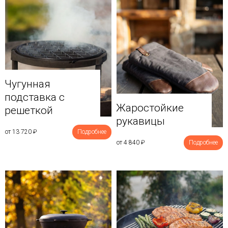
Чугунная
подставка с
Жаростойкие
решеткой
рукавицы
от 13 720
₽
Подробнее
от 4 840
₽
Подробнее