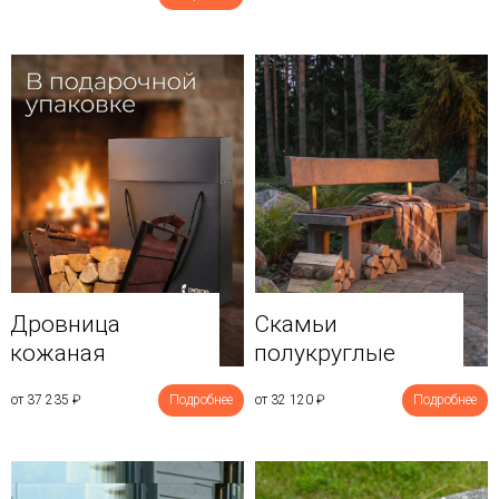
Дровница
Скамьи
кожаная
полукруглые
от 37 235
₽
Подробнее
от 32 120
₽
Подробнее