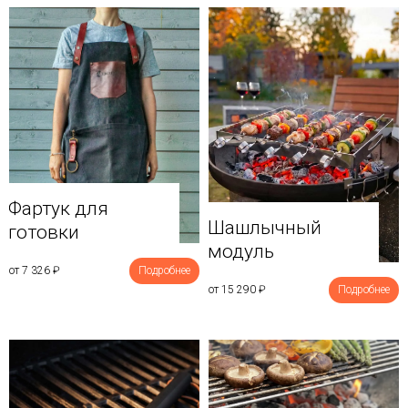
Фартук для
Шашлычный
готовки
модуль
от 7 326
₽
Подробнее
от 15 290
₽
Подробнее