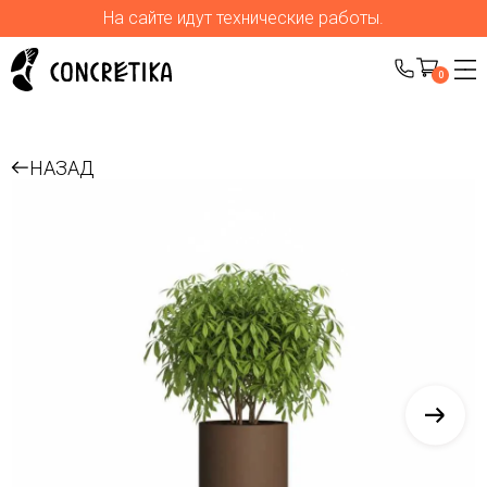
На сайте идут технические работы.
0
НАЗАД