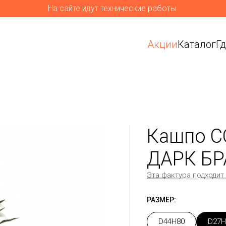
На сайте идут технические работы.
Акции
Каталог
Г
Кашпо C
ДАРК БР
Эта фактура подходит
РАЗМЕР:
D44H80
D27H