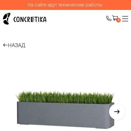
На сайте идут технические работы.
0
НАЗАД