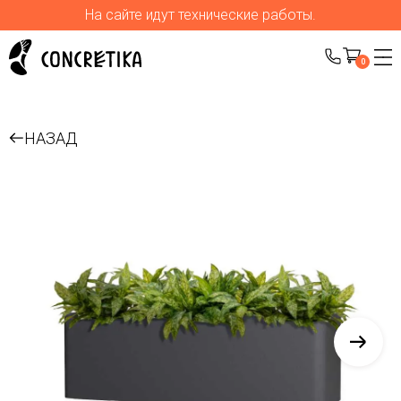
На сайте идут технические работы.
0
НАЗАД