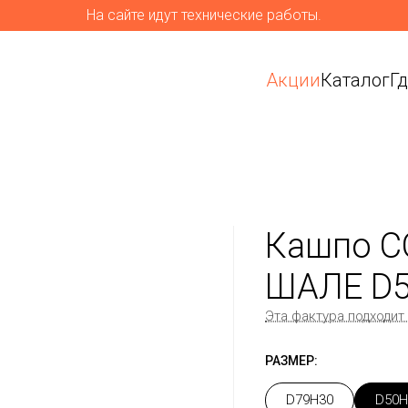
На сайте идут технические работы.
Акции
Каталог
Г
Кашпо C
ШАЛЕ D
Эта фактура подходит
РАЗМЕР:
D79H30
D50H