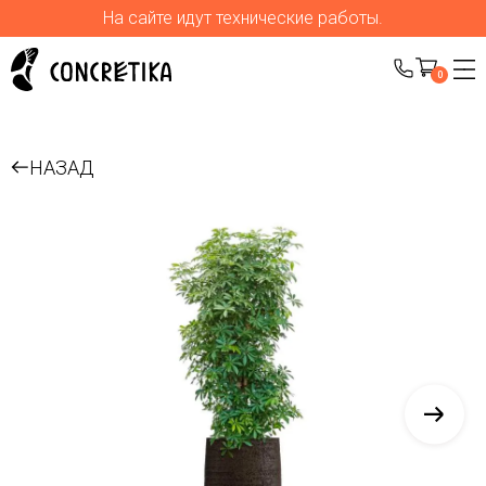
На сайте идут технические работы.
0
НАЗАД