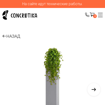
На сайте идут технические работы.
0
НАЗАД