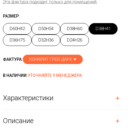
Эта фактура подходит только для помещений
РАЗМЕР:
D60H42
D50H54
D38H60
D38H41
D36H75
D32H36
D24H26
КОНКРИТ ГРЕЙ ДАРК
ФАКТУРА:
В НАЛИЧИИ:
УТОЧНЯЙТЕ У МЕНЕДЖЕРА
Характеристики
Описание