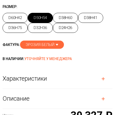
РАЗМЕР:
D60H42
D50H54
D38H60
D38H41
D36H75
D32H36
D24H26
ЭРОЗИЯ БЕЛЫЙ
ФАКТУРА:
В НАЛИЧИИ:
УТОЧНЯЙТЕ У МЕНЕДЖЕРА
Характеристики
Описание