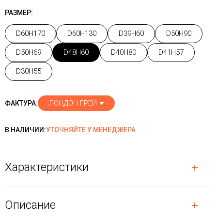
РАЗМЕР:
D60H170
D60H130
D39H60
D50H90
D50H69
D48H60
D40H80
D41H57
D30H55
ЛОНДОН ГРЕЙ
ФАКТУРА:
В НАЛИЧИИ:
УТОЧНЯЙТЕ У МЕНЕДЖЕРА
Характеристики
Описание