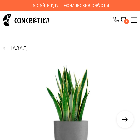
На сайте идут технические работы.
0
НАЗАД