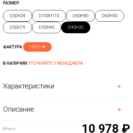
РАЗМЕР:
D30H24
D100H110
D60H90
D60H50
D50H75
D50H40
D40H35
НЕРО
ФАКТУРА:
В НАЛИЧИИ:
УТОЧНЯЙТЕ У МЕНЕДЖЕРА
Характеристики
Описание
10 978 ₽
Итого: