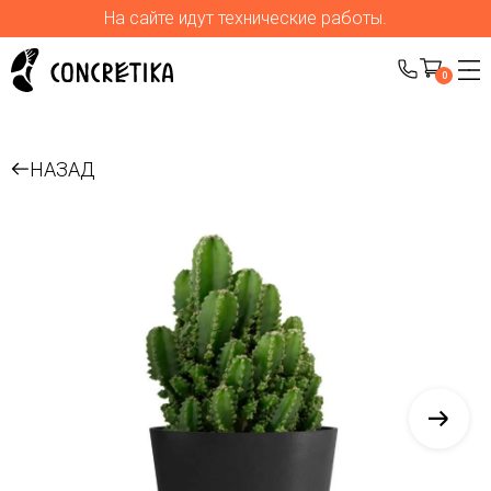
На сайте идут технические работы.
0
НАЗАД